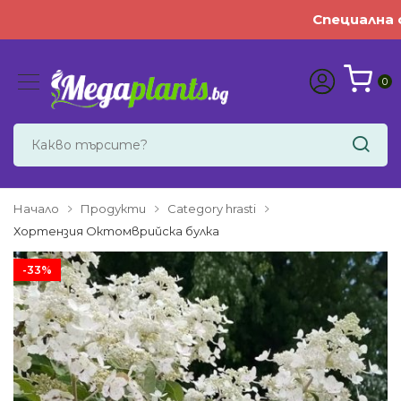
Специална оферта
0
Начало
Продукти
Category hrasti
Хортензия Октомврийска булка
-33%