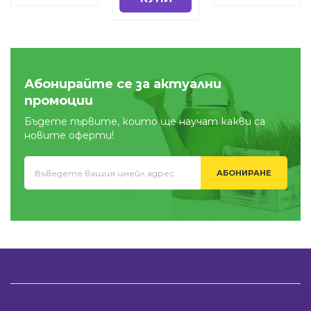
Абонирайте се за актуални
промоции
Бъдете първите, които ще научат какви са
новите оферти!
АБОНИРАНЕ