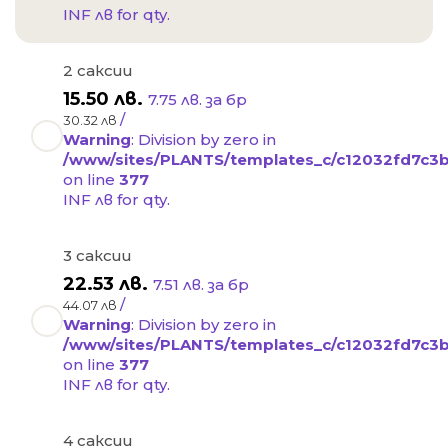
INF лв for qty.
2 саксии
15.50
лв.
7.75 лв. за бр
/
30.32 лв
Warning
: Division by zero in
/www/sites/PLANTS/templates_c/c12032fd7c3bb
on line
377
INF лв for qty.
3 саксии
22.53
лв.
7.51 лв. за бр
/
44.07 лв
Warning
: Division by zero in
/www/sites/PLANTS/templates_c/c12032fd7c3bb
on line
377
INF лв for qty.
4 саксии