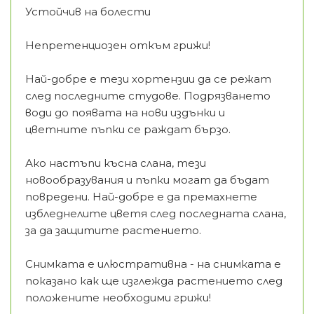
Устойчив на болести
Непретенциозен откъм грижи!
Най-добре е тези хортензии да се режат
след последните студове. Подрязването
води до появата на нови издънки и
цветните пъпки се раждат бързо.
Ако настъпи късна слана, тези
новообразувания и пъпки могат да бъдат
повредени. Най-добре е да премахнете
избледнелите цветя след последната слана,
за да защитите растението.
Снимката е илюстративна - на снимката е
показано как ще изглежда растението след
положените необходими грижи!