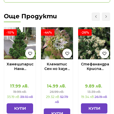
Още Продукти
-10%
-44%
-26%
Хамеципарис
Клематис
Стефанандра
Нана...
Сен но казе...
Криспа...
17.99
лв.
14.99
лв.
9.89
лв.
19.99
лв.
26.99
лв.
13.39
лв.
35.19 лв
39.10 лв
29.32 лв
52.79
19.34 лв
26.19 лв
лв
КУПИ
КУПИ
КУПИ