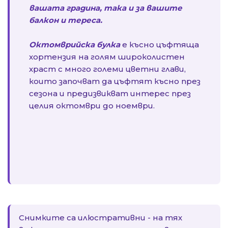
вашата градина, така и за вашите
балкон и тереса.
Октомврийска булка
е късно цъфтяща
хортензия на голям широколистен
храст с много големи цветни глави,
които започват да цъфтят късно през
сезона и предизвикват интерес през
целия октомври до ноември.
Снимките са илюстративни - на тях