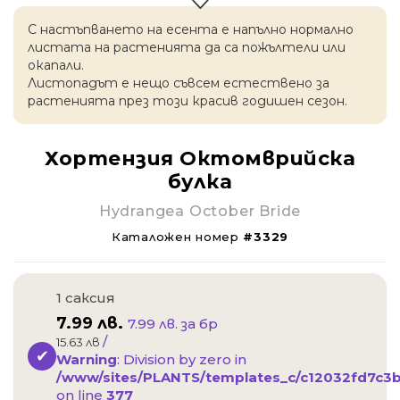
С настъпването на есентa е напълно нормално
листата на растенията да са пожълтели или
окапaли.
Листопадът е нещо съвсем естествено за
растенията през този красив годишен сезон.
Хортензия Октомврийска
булка
Hydrangea October Bride
Каталожен номер
#3329
1 саксия
7.99
лв.
7.99 лв. за бр
/
15.63 лв
Warning
: Division by zero in
/www/sites/PLANTS/templates_c/c12032fd7c3bb
on line
377