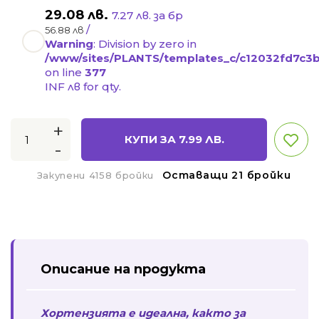
29.08
лв.
7.27 лв. за бр
/
56.88 лв
Warning
: Division by zero in
/www/sites/PLANTS/templates_c/c12032fd7c3bb
on line
377
INF лв for qty.
+
КУПИ ЗА
7.99
ЛВ.
-
Оставащи 21 бройки
Закупени 4158 бройки
Описание на продукта
Хортензията е идеална, както за