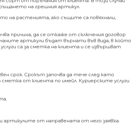
ен сорт от поръчания от клиента. В този случай
 връщането на грешния артикул.
ето на растенията, ако същите са повяхнали,
очва причина, да се откаже от сключения договор
ъчаните артикули бъдат върнати във вида, в който
е услуги са за сметка на клиента и се извършват
евен срок. Срокът започва да тече след като
 сметка от клиента по имейл. Куриерските услуги
та.
ти артикулите от направената от него заявка.