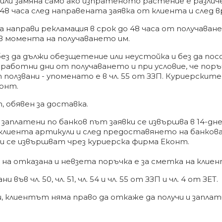
или замяна само ако изпратеното растение е различ
 48 часа след направената заявка от клиента и след
а направи рекламация в срок до 48 часа от получаван
 в момента на получаването им.
без да дължи обезщетение или неустойка и без да пос
 работни дни от получаването и при условие, че пор
т ползвани - упоменато е в чл. 55 от ЗЗП. Куриерскит
конт.
т, обявен за доставка.
 заплатени по банков път заявки се извършва в 14-дн
лиента артикули и след предоставянето на банкова
 и се извършват чрез куриерска фирма Еконт.
 на отказана и невзета поръчка е за сметка на клиен
и във чл. 50, чл. 51, чл. 54 и чл. 55 от ЗЗП и чл. 4 от ЗЕТ.
и, клиентът няма право да откаже да получи и запла