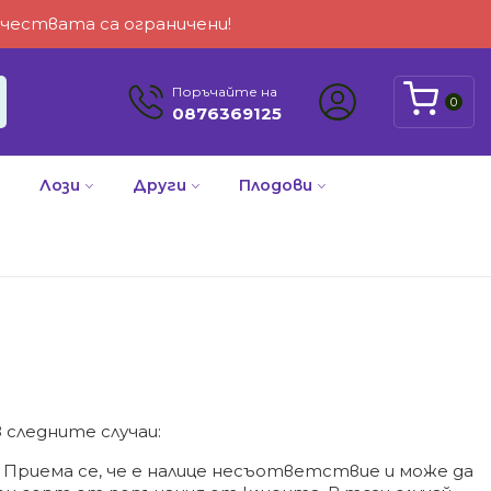
личествата са ограничени!
Поръчайте на
0
0876369125
Лози
Други
Плодови
 следните случаи:
Приема се, че е налице несъответствие и може да