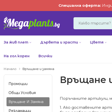
Специална оферта
:
Инди
За жив плет
Дървета и храсти
Цветя
На гол корен
Всички
Начало
Връщане и замяна
Връщане и
Промоции
Общи Условия
Поръчаните артикули, мо
Връщане И Замяна
1. Ако доставените арт
Рекламации