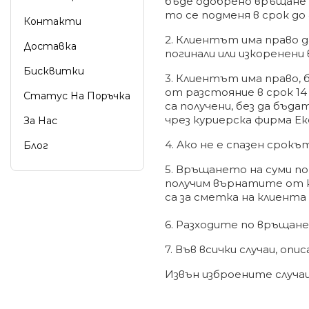
бъде одобрено връщане 
то се подменя в срок до
Контакти
2. Клиентът има право д
Доставка
погинали или изкоренени
Бисквитки
3. Клиентът има право, 
от разстояние в срок 14
Статус На Поръчка
са получени, без да бъда
чрез куриерска фирма Е
За Нас
4. Ако не е спазен срокъ
Блог
5. Връщането на суми по
получим върнатите от к
са за сметка на клиента
6. Разходите по връщане
7. Във всички случаи, описан
Извън изброените случа