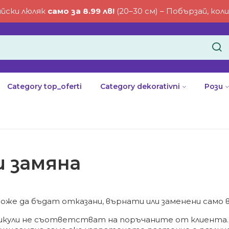
йски люляк
само за 8.99 лв!
(20–30 см) – Побързай, ко
Category top_oferti
Category dekorativni
Рози
 замяна
же да бъдат отказани, върнати или заменени само в
икули не съответстват на поръчаните от клиента. 