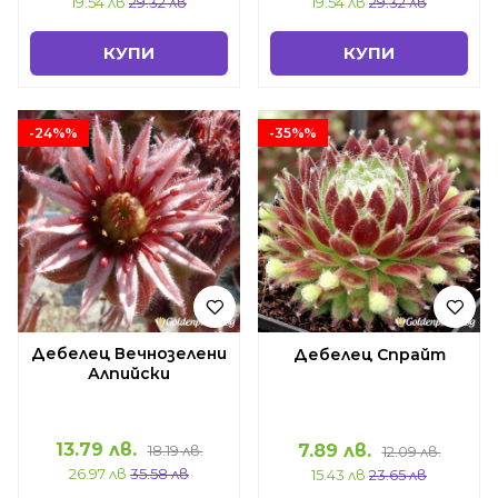
19.54 лв
29.32 лв
19.54 лв
29.32 лв
КУПИ
КУПИ
-24%%
-35%%
Дебелец Вечнозелени
Дебелец Спрайт
Алпийски
13.79 лв.
7.89 лв.
18.19 лв.
12.09 лв.
26.97 лв
35.58 лв
15.43 лв
23.65 лв