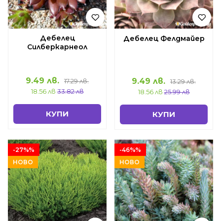
Дебелец
Дебелец Фелдмайер
Силберкарнеол
9.49 лв.
9.49 лв.
17.29 лв.
13.29 лв.
18.56 лв
33.82 лв
18.56 лв
25.99 лв
КУПИ
КУПИ
-27%%
-46%%
НОВО
НОВО