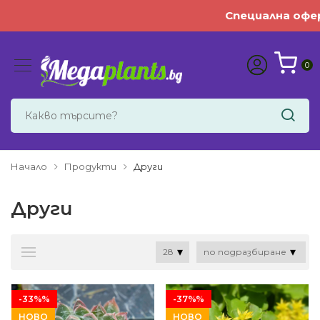
Специална оферта
:
И
0
Начало
Продукти
Други
Други
-33%%
-37%%
НОВО
НОВО