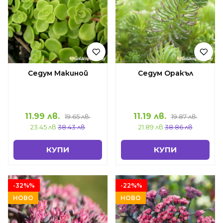
Седум Макиной
Седум Оракъл
11.99 лв.
11.19 лв.
19.65 лв.
19.87 лв.
23.45 лв
38.43 лв
21.89 лв
38.86 лв
КУПИ
КУПИ
-32%%
-22%%
НОВО
НОВО