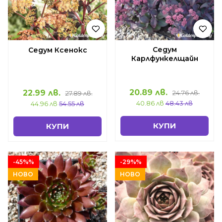
Седум
Седум Ксенокс
Карлфункелщайн
20.89 лв.
22.99 лв.
24.76 лв.
27.89 лв.
40.86 лв
48.43 лв
44.96 лв
54.55 лв
КУПИ
КУПИ
-45%%
-29%%
НОВО
НОВО