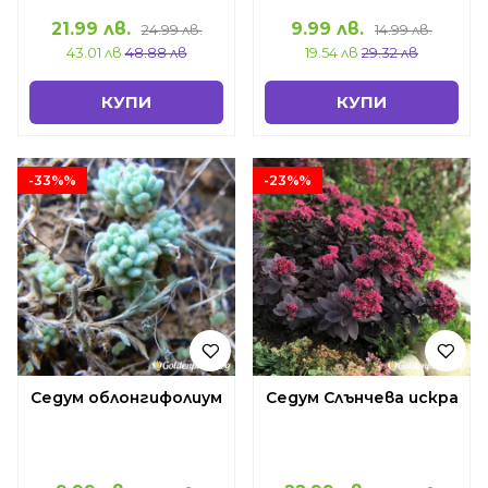
21.99 лв.
9.99 лв.
24.99 лв.
14.99 лв.
43.01 лв
48.88 лв
19.54 лв
29.32 лв
КУПИ
КУПИ
-33%%
-23%%
Седум облонгифолиум
Седум Слънчева искра