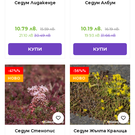
Седум Лидакензе
Седум Албум
10.79 лв.
10.19 лв.
15.59 лв.
16.19 лв.
21.10 лв
30.49 лв
19.93 лв
31.66 лв
КУПИ
КУПИ
-41%%
-56%%
НОВО
НОВО
Седум Стенопис
Седум Жълта Кралица