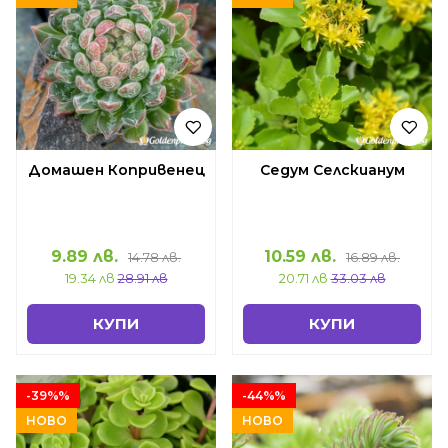
Домашен Копривенец
Седум Селскианум
9.89 лв.
10.59 лв.
14.78 лв.
16.89 лв.
19.34 лв
28.91 лв
20.71 лв
33.03 лв
КУПИ
КУПИ
-39%%
-44%%
НОВО
НОВО