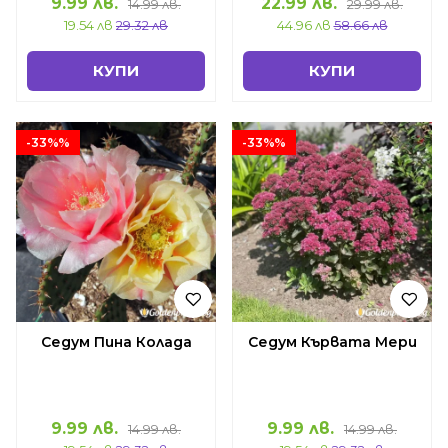
9.99 лв.
22.99 лв.
14.99 лв.
29.99 лв.
19.54 лв
29.32 лв
44.96 лв
58.66 лв
КУПИ
КУПИ
-33%%
-33%%
Седум Пина Колада
Седум Кървата Мери
9.99 лв.
9.99 лв.
14.99 лв.
14.99 лв.