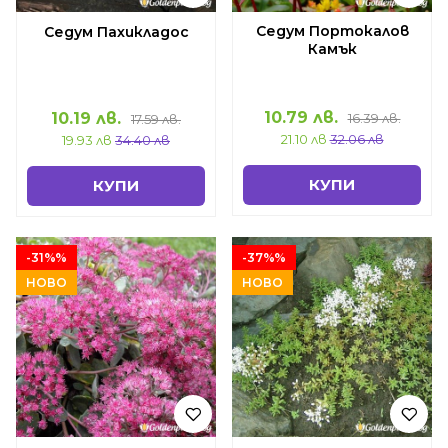
Седум Портокалов
Седум Пахикладос
Камък
10.79 лв.
10.19 лв.
16.39 лв.
17.59 лв.
21.10 лв
32.06 лв
19.93 лв
34.40 лв
КУПИ
КУПИ
-31%%
-37%%
НОВО
НОВО