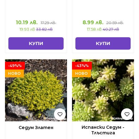
10.19 лв.
8.99 лв.
17.29 лв.
20.59 лв.
19.93 лв
33.82 лв
17.58 лв
40.27 лв
КУПИ
КУПИ
-49%%
-43%%
НОВО
НОВО
Испански Седум -
Седум Златен
Тлъстига