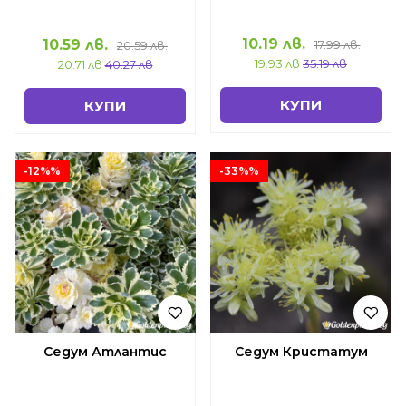
10.19 лв.
10.59 лв.
17.99 лв.
20.59 лв.
19.93 лв
35.19 лв
20.71 лв
40.27 лв
КУПИ
КУПИ
-12%%
-33%%
Седум Атлантис
Седум Кристатум