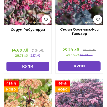
Седум Ориенталкси
Седум Робуструм
Танцьор
25.29 лв.
14.69 лв.
32.43 лв.
21.54 лв.
49.46 лв
63.43 лв
28.73 лв
42.13 лв
КУПИ
КУПИ
-18%%
-16%%
НОВО
НОВО