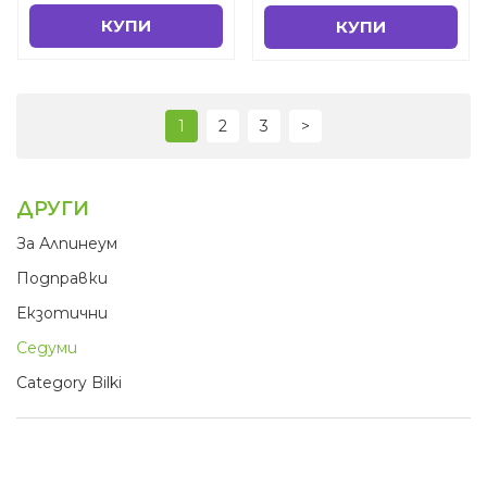
КУПИ
КУПИ
1
2
3
>
ДРУГИ
За Алпинеум
Подправки
Екзотични
Седуми
Category Bilki