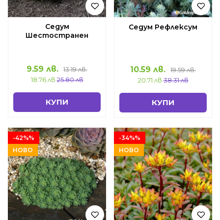
Седум
Седум Рефлексум
Шестостранен
9.59 лв.
10.59 лв.
13.19 лв.
19.59 лв.
18.76 лв
25.80 лв
20.71 лв
38.31 лв
КУПИ
КУПИ
-42%%
-34%%
НОВО
НОВО